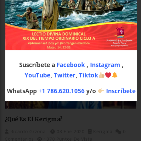
Kerigma
Suscríbete a
Facebook
,
Instagram
,
YouTube
,
Twitter
,
Tiktok
WhatsApp
+1 786.620.1056
y/o
Inscríbete
¿Qué Es El Kerigma?
Ricardo Grzona
08 Ene 2020
Kerigma
0
Comentarios
1370 Puntos De Vista