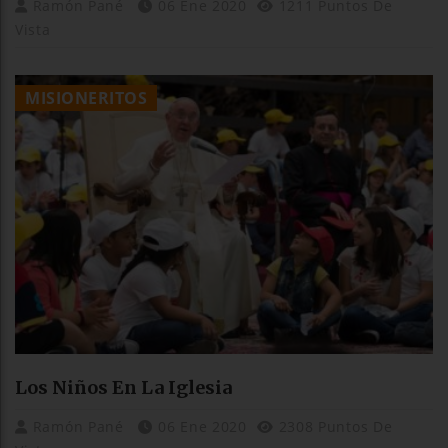
Ramón Pané
06 Ene 2020
1211 Puntos De
Vista
MISIONERITOS
Los Niños En La Iglesia
Ramón Pané
06 Ene 2020
2308 Puntos De