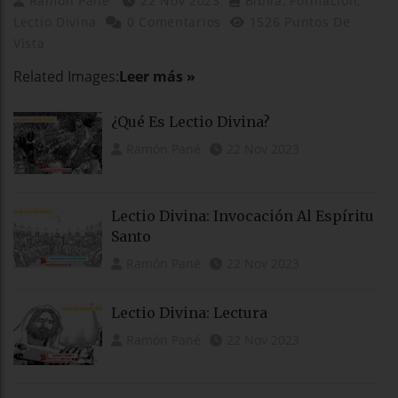
Ramón Pané
22 Nov 2023
Biblia
,
Formación
,
Lectio Divina
0 Comentarios
1526 Puntos De
Vista
Related Images:
Leer más »
¿Qué Es Lectio Divina?
Ramón Pané
22 Nov 2023
Lectio Divina: Invocación Al Espíritu
Santo
Ramón Pané
22 Nov 2023
Lectio Divina: Lectura
Ramón Pané
22 Nov 2023