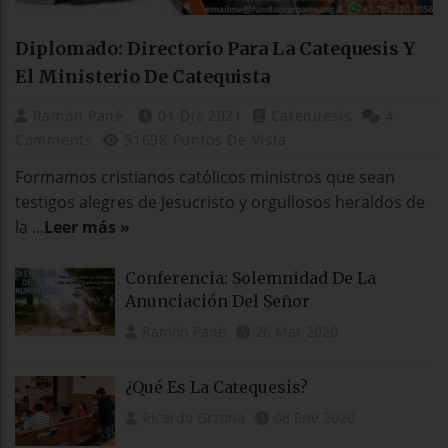
Diplomado: Directorio Para La Catequesis Y
El Ministerio De Catequista
Ramón Pané
01 Dic 2021
Catequesis
4
Comments
51698 Puntos De Vista
Formamos cristianos católicos ministros que sean
testigos alegres de Jesucristo y orgullosos heraldos de
la ...
Leer más »
Conferencia: Solemnidad De La
Anunciación Del Señor
Ramón Pané
26 Mar 2020
¿Qué Es La Catequesis?
Ricardo Grzona
08 Ene 2020