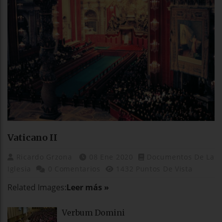
Vaticano II
Ricardo Grzona
08 Ene 2020
Documentos De La
Iglesia
0 Comentarios
1432 Puntos De Vista
Related Images:
Leer más »
Verbum Domini