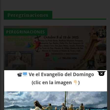
Peregrinaciones
PEREGRINACIONES
Ve el Evangelio del Domingo
Peregrinación Del Jubileo De La
(clic en la imagen
)
Esperanza
Ramón Pané
28 Dic 2024