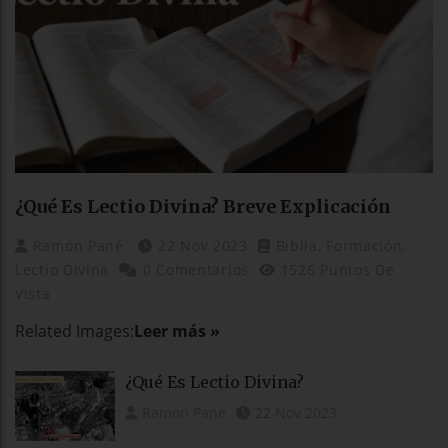
¿Qué Es Lectio Divina? Breve Explicación
Ramón Pané
22 Nov 2023
Biblia
,
Formación
,
Lectio Divina
0 Comentarios
1526 Puntos De
Vista
Related Images:
Leer más »
¿Qué Es Lectio Divina?
Ramón Pané
22 Nov 2023