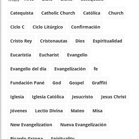
Catequista
Catholic Church
Católica
Church
Ciclo C
Ciclo Litúrgico
Confirmación
Cristo Rey
Cristonautas
Dios
Espíritualidad
Eucarístia
Eucharist
Evangelio
Evangelio del día
Evangelización
fe
Fundación Pané
God
Gospel
Graffiti
Iglesia
Iglesia Católica
Jesucristo
Jesus Christ
Jóvenes
Lectio Divina
Mateo
Misa
New Evangelization
Nueva Evangelización
Ricardo Grzona
Spirituality