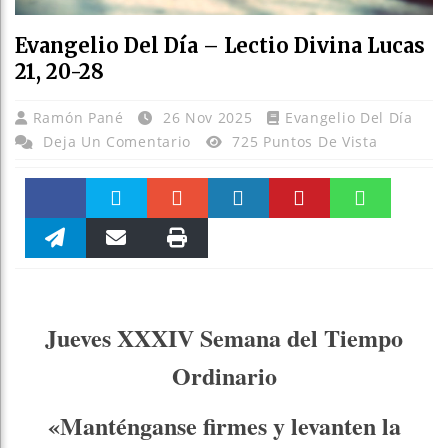
Evangelio Del Día – Lectio Divina Lucas
21, 20-28
Ramón Pané
26 Nov 2025
Evangelio Del Día
Deja Un Comentario
725 Puntos De Vista
Faceboo
Twitter
Stumble
linkedin
Pinteres
WhatsAp
k
Telegra
Email
Print
t
pt
m
Jueves XXXIV Semana del Tiempo
Ordinario
«Manténganse firmes y levanten la