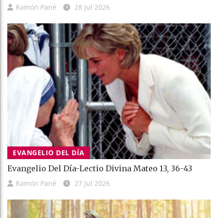
Ramón Pané
28 Jul 2026
EVANGELIO DEL DÍA
Evangelio Del Día-Lectio Divina Mateo 13, 36-43
Ramón Pané
27 Jul 2026